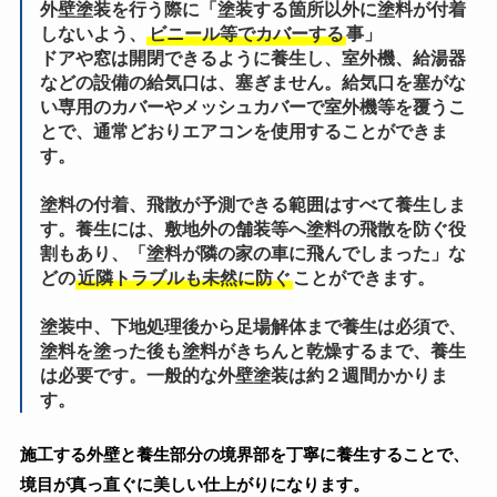
外壁塗装を行う際に「塗装する箇所以外に塗料が付着
しないよう、
ビニール等でカバーする
事」
ドアや窓は開閉できるように養生し、室外機、給湯器
などの設備の給気口は、塞ぎません。給気口を塞がな
い専用のカバーやメッシュカバーで室外機等を覆うこ
とで、通常どおりエアコンを使用することができま
す。
塗料の付着、飛散が予測できる範囲はすべて養生しま
す。養生には、敷地外の舗装等へ塗料の飛散を防ぐ役
割もあり、「塗料が隣の家の車に飛んでしまった」な
どの
近隣トラブルも未然に防ぐ
ことができます。
塗装中、下地処理後から足場解体まで養生は必須で、
塗料を塗った後も塗料がきちんと乾燥するまで、養生
は必要です。一般的な外壁塗装は約２週間かかりま
す。
施工する外壁と養生部分の境界部を丁寧に養生することで、
境目が真っ直ぐに美しい仕上がりになります。