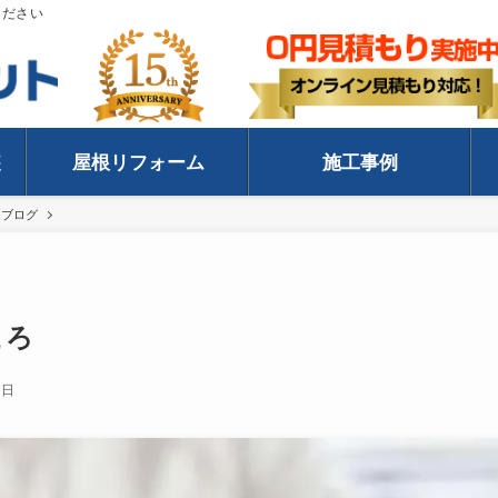
ください
装
屋根リフォーム
施工事例
ムブログ
ころ
1日