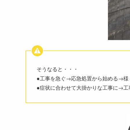
そうなると・・・
●工事を急ぐ→応急処置から始める→様
●症状に合わせて大掛かりな工事に→工