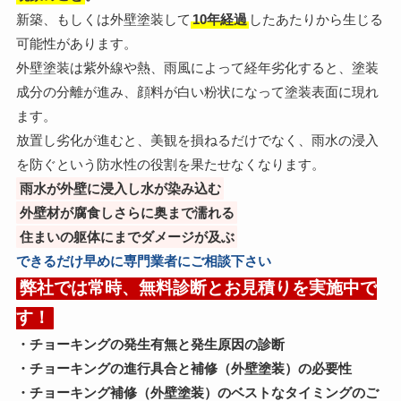
新築、もしくは外壁塗装して
10年経過
したあたりから生じる
可能性があります。
外壁塗装は紫外線や熱、雨風によって経年劣化すると、塗装
成分の分離が進み、顔料が白い粉状になって塗装表面に現れ
ます。
放置し劣化が進むと、美観を損ねるだけでなく、雨水の浸入
を防ぐという防水性の役割を果たせなくなります。
雨水が外壁に浸入し水が染み込む
外壁材が腐食しさらに奥まで濡れる
住まいの躯体にまでダメージが及ぶ
できるだけ早めに専門業者にご相談下さい
弊社では常時、
無料診断とお見積りを実施中
で
す！
・チョーキングの発生有無と発生原因の診断
・チョーキングの進行具合と補修（外壁塗装）の必要性
・チョーキング補修（外壁塗装）のベストなタイミングのご