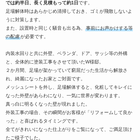
では約半日、長く見積もって約1日
です。
足場解体時はあらかじめ清掃しておき、ゴミが飛散しないよ
うに対策します。
また、設置時と同じく騒音も出る為、
事前にお声かけする等
の配慮
が必要です。
内装水回りと共に外壁、ベランダ、ドア、サッシ等の外構
と、全体的に塗装工事をさせて頂いたW様邸。
２か月間、足場が架かっていて窮屈だった生活から解放さ
れ、綺麗になったお家とご対面です。
メッシュシートを外し、足場解体すると、化粧してキレイに
なった外壁があらわになり、一気に世界が変わります。
真っ白に明るくなった壁が現れました。
外装工事の場合、その瞬間がお客様が「リフォームして良か
った」と喜ばれるタイミングです。
全てがきれいになった仕上がりをご覧になって、ご満足頂け
たご様子でした。