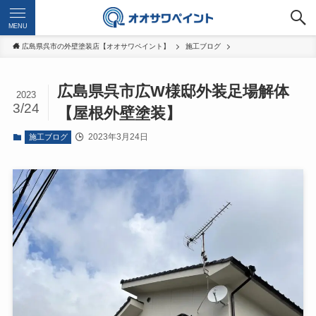
MENU
広島県呉市の外壁塗装店【オオサワペイント】
施工ブログ
広島県呉市広W様邸外装足場解体
2023
3/24
【屋根外壁塗装】
2023年3月24日
施工ブログ