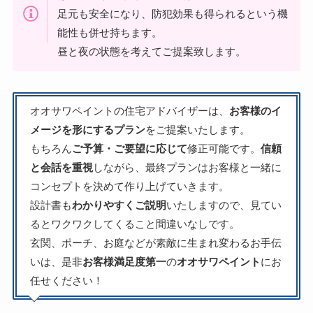
足元も安全になり、防犯効果も得られるという機
能性も併せ持ちます。
昼と夜の状態を考えてご提案致します。
オオサワペイントの住宅アドバイザーは、
お客様のイ
メージを形にするプラン
をご提案いたします。
もちろん
ご予算・ご要望に応じて
修正可能です。
信頼
と会話を重視
しながら、最終プランはお客様と一緒に
コンセプトを決めて作り上げていきます。
設計書も
わかりやすくご説明
いたしますので、見てい
るとワクワクしてくること間違いなしです。
玄関、ポーチ、お庭などが素敵に生まれ変わるお手伝
いは、是非
お客様満足度第一
の
オオサワペイント
にお
任せください！