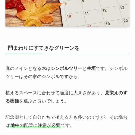
門まわりにすてきなグリーンを
庭のメインとなる木は
シンボルツリー
と
生垣
です。シンボル
ツリーはその家のシンボルですから、
植えるスペースに合わせて適度に大きさがあり、
見栄えのす
る樹種
を選ぶと良いでしょう。
記念樹として自分たちで植える方も多いのですが、その場合
は
地中の配管に注意が必要
です。