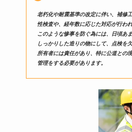
老朽化や耐震基準の改定に伴い、補修
性検査や、経年数に応じた対応が行わ
このような惨事を防ぐ為には、日頃あ
しっかりした造りの物にして、点検を
所有者には責任があり、特に公道との
管理をする必要があります。