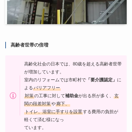
高齢者世帯の倍増
高齢化社会の日本では、80歳を超える高齢者世帯
が増加しています。
室内のリフォームでは市町村で
「要介護認定」
に
よる
バリアフリー
対策
の工事に対して
補助金
が出る所が多く、
玄
関の段差対策
や
廊下、
トイレ、浴室に手すりを設置
する費用の負担が
軽くて済む様になっ
ています。