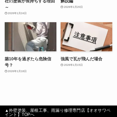
社の塗装が長持ちする理由
解説編
～
2026年1月20日
2026年1月24日
築10年を過ぎたら危険信
強風で瓦が飛んだ場合
号？
2026年1月15日
2026年1月18日
▲外壁塗装、屋根工事、雨漏り修理専門店【オオサワペ
イント】TOPへ