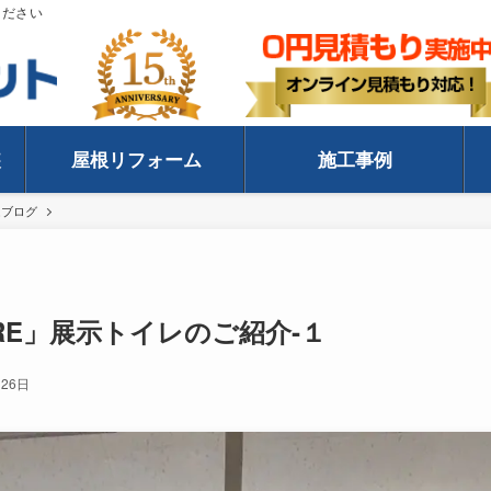
ください
装
屋根リフォーム
施工事例
ムブログ
RE」展示トイレのご紹介‐１
月26日