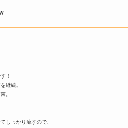
W
です！
潔を継続。
除菌。
せてしっかり流すので、