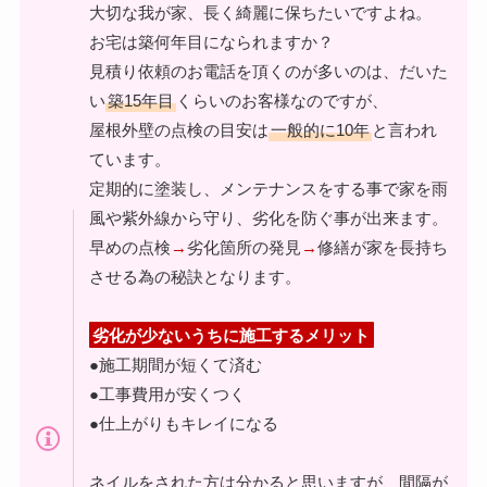
大切な我が家、長く綺麗に保ちたいですよね。
お宅は築何年目になられますか？
見積り依頼のお電話を頂くのが多いのは、だいた
い
築15年目
くらいのお客様なのですが、
屋根外壁の点検の目安は
一般的に10年
と言われ
ています。
定期的に塗装し、メンテナンスをする事で家を雨
風や紫外線から守り、劣化を防ぐ事が出来ます。
早めの点検
→
劣化箇所の発見
→
修繕が家を長持ち
させる為の秘訣となります。
劣化が少ないうちに施工するメリット
●施工期間が短くて済む
●工事費用が安くつく
●仕上がりもキレイになる
ネイルをされた方は分かると思いますが、間隔が